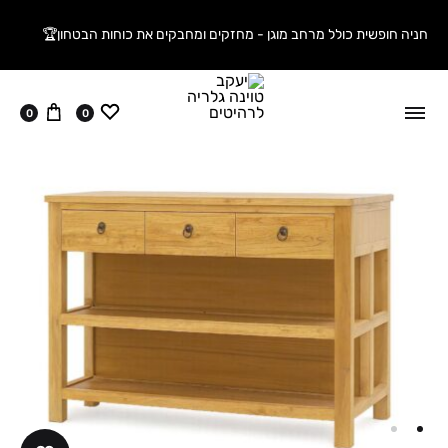
חניה חופשית כולל מרחב מוגן - מחזקים ומחבקים את כוחות הבטחון🏆
ווישליסט
עגלה
0
0