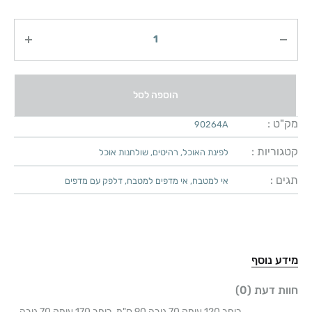
כמות
הוספה לסל
מק"ט :
90264A
קטגוריות :
לפינת האוכל
,
רהיטים
,
שולחנות אוכל
תגים :
אי למטבח
,
אי מדפים למטבח
,
דלפק עם מדפים
מידע נוסף
חוות דעת (0)
רוחב 120 עומק 70 גובה 90 ס"מ, רוחב 170 עומק 70 גובה