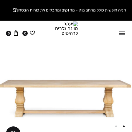
חניה חופשית כולל מרחב מוגן - מחזקים ומחבקים את כוחות הבטחון🏆
ווישליסט
עגלה
0
0