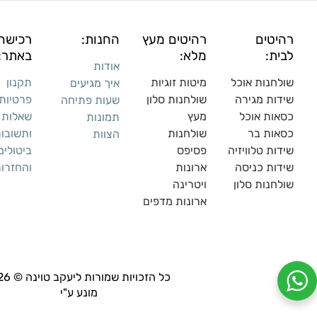
רהיטים
רהיטים מעץ
החנות:
רכישה
לבית:
מלא:
באתר:
אודות
שולחנות אוכל
מיטות זוגיות
תקנון
איך מגיעים
שידות מגירה
שולח
נות סלון
פרטיות
שעות פתיחה
כסאות אוכל
מעץ
שאלות
תמונות
כסאות בר
שולחנות
ותשובו
הצוות
שידות טלוויזיה
פסיפס
ביטולים
שידות כניסה
ארונות
והחזרו
שולחנות סלון
ויטרינה
ארונות מדפי
ם
כל הזכויות שמורות ליעקב טוינה © 2026,
מונע ע"י