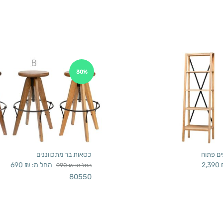
30%
ם פתוח
כסאות בר מתכווננים
2,390
החל מ:
₪
690
החל מ:
₪
990
80550