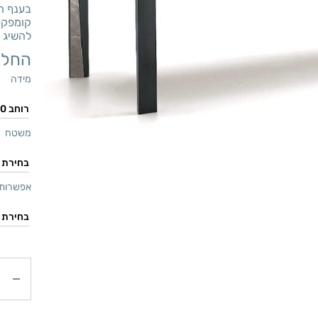
בענף הר
קומפקטי
להשיג ב
החל 
מידה
משטח
אפשרות 
כמות