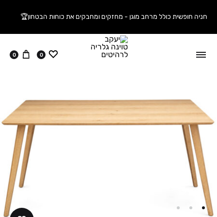
חניה חופשית כולל מרחב מוגן - מחזקים ומחבקים את כוחות הבטחון🏆
ווישליסט
עגלה
0
0