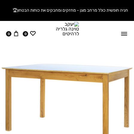
חניה חופשית כולל מרחב מוגן - מחזקים ומחבקים את כוחות הבטחון🏆
ווישליסט
עגלה
0
0