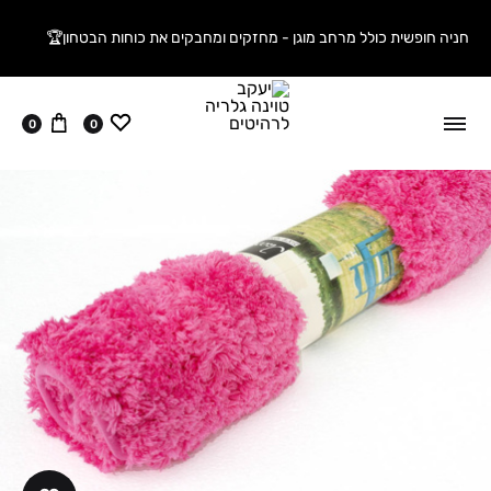
חניה חופשית כולל מרחב מוגן - מחזקים ומחבקים את כוחות הבטחון🏆
ווישליסט
עגלה
0
0