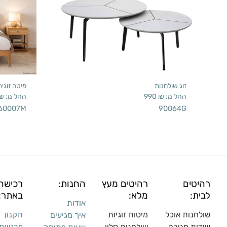
זוג שולחנות
מיטה זוגי
החל מ:
₪
990
החל מ:
₪
60007M
90064G
רהיטים
רהיטים מעץ
החנות:
רכישה
לבית:
מלא:
באתר:
אודות
שולחנות אוכל
מיטות זוגיות
תקנון
איך מגיעים
שידות מגירה
שולח
נות סלון
פרטיות