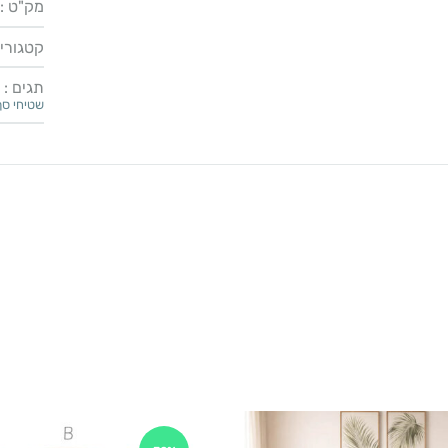
מק"ט :
קטגוריו
תגים :
שטיחי סף