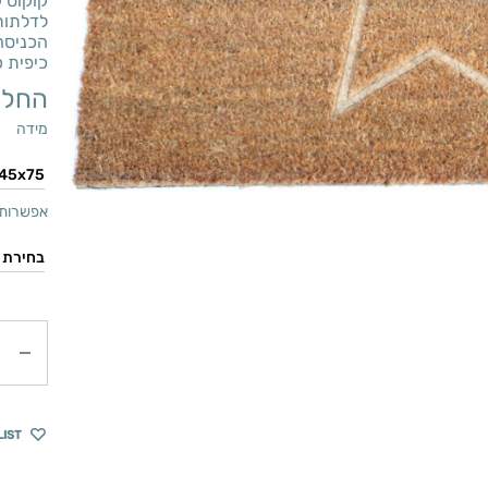
קוקוס ק
לדלתות
הכניסה
כיפית 
החל 
מידה
אפשרות 
כמות
LIST