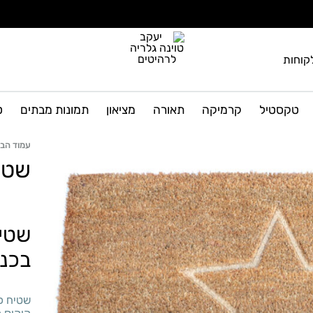
קוחות
יעקב
גלריה
טוינה
לרהיטים
טקסטיל
קרמיקה
תאורה
מציאון
תמונות מבתים
ט
גלריה
ועיצוב
הבית
לרהיטים
עמוד הבי
שטי
שטיח
בכנ
שטיח כו