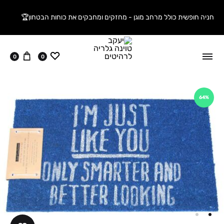
חניה חופשית כולל מרחב מוגן - מחזקים ומחבקים את כוחות הבטחון🏆
ווישליסט
עגלה
0
0
64%