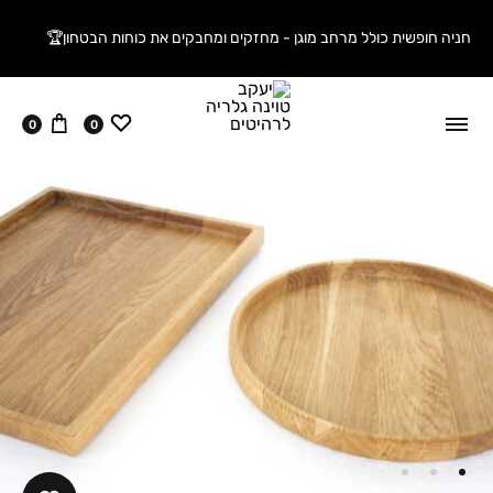
חניה חופשית כולל מרחב מוגן - מחזקים ומחבקים את כוחות הבטחון🏆
ווישליסט
עגלה
0
0