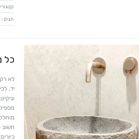
קטגורי
תגים :
כל מ
לא רק 
יד, לכ
וניקיו
מספיק 
מוחלק 
חשוב ל
כיורים 