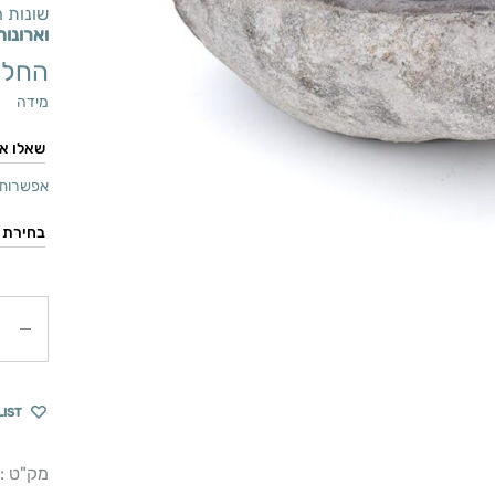
שונות 
וארונו
החל 
מידה
אפשרות 
כמות
LIST
מק"ט :