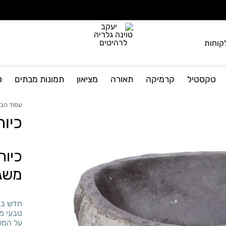
קוחות
יעקב
גלריה
טוינה
לרהיטים
טקסטיל
קרמיקה
תאורה
מציאון
תמונות מבתים
ט
גלריה
ועיצוב
הבית
לרהיטים
עמוד הבי
כיור
כיור
משג
חדש בגל
טבעי מ
על המשט