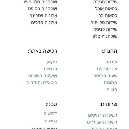
שידות מגירה
שולח
נות סלון מעץ
כסאות אוכל
שולחנות פסיפס
כסאות בר
ארונות ויטרינה
שידות טלוויזיה
ארונות מדפי
ם
שידות כניסה
שולחנות סלון
החנות:
רכישה באתר:
אודות
תקנון
איך מגיעים
פרטיות
שעות פתיחה
שאלות ותשובות
תמונות
ביטולים והחזרות
הצוות
שרותינו:
טכני:
דרושים
השכרת רהיטים
נגישות
השכרת אביזרים
צביעת רהיטים