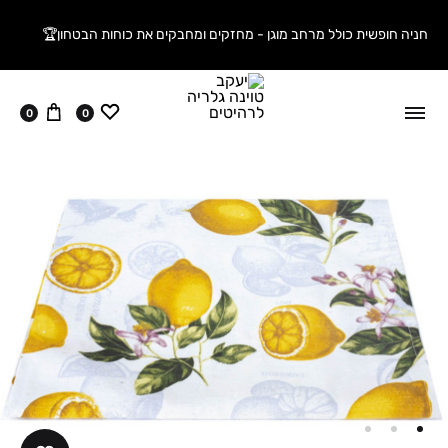
חניה חופשית כולל מרחב מוגן - מחזקים ומחבקים את כוחות הבטחון🏆
ווישליסט
עגלה
0
0