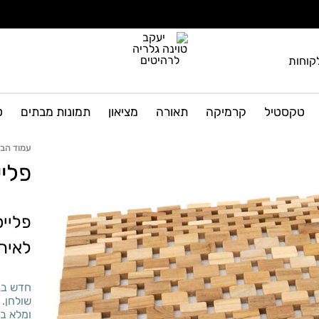
קוחות
יעקב
גלריה
טוינה
לרהיטים
טקסטיל
קרמיקה
תאורה
מציאון
תמונות מבתים
ט
גלריה
ועיצוב
הבית
לרהיטים
עמוד הבי
פלי
פליי
לאירו
חדש בגל
שולחן. 
ומלא בס