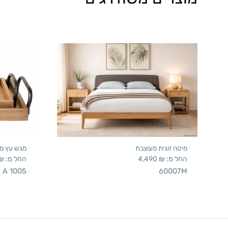
מיטה זוגית מעוצבת
מגש עץ מ
החל מ:
₪
4,490
החל מ:
₪
A 1005
60007M