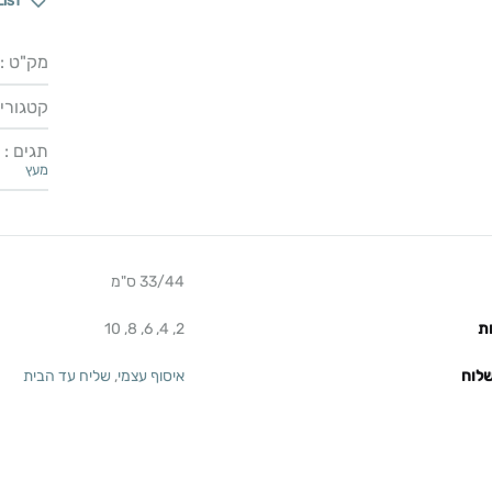
LIST
מק"ט :
קטגוריו
תגים :
מעץ
33/44 ס"מ
ת
2, 4, 6, 8, 10
לוח
איסוף עצמי
,
שליח עד הבית