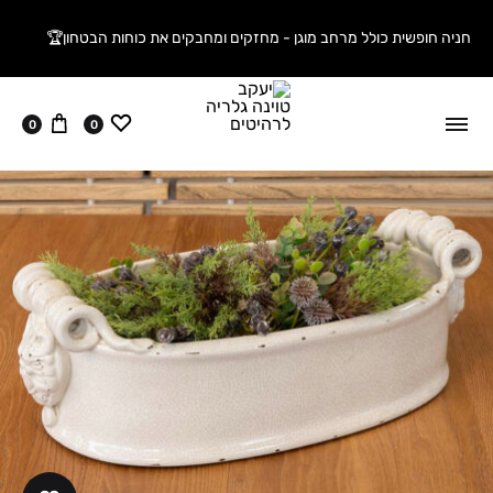
חניה חופשית כולל מרחב מוגן - מחזקים ומחבקים את כוחות הבטחון🏆
ווישליסט
עגלה
0
0