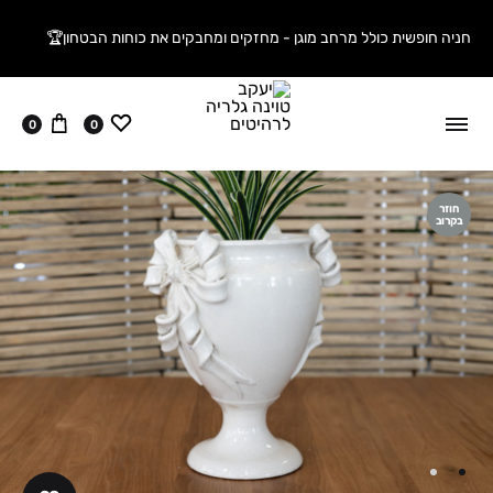
חניה חופשית כולל מרחב מוגן - מחזקים ומחבקים את כוחות הבטחון🏆
ווישליסט
עגלה
0
0
חוזר
בקרוב