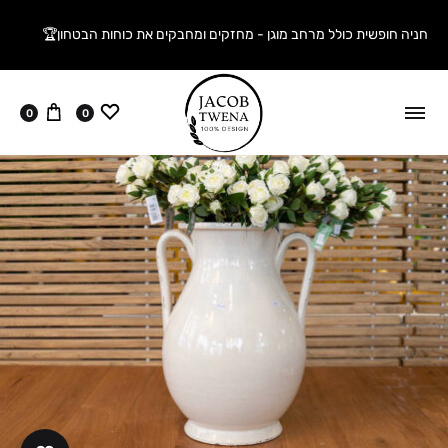
חניה חופשית כולל מרחב מוגן - מחזקים ומחבקים את כוחות הבטחון🏆
ווישליסט
עגלה
0
0