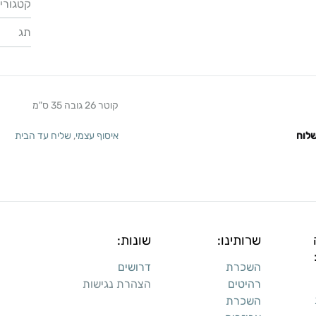
קטגוריו
תג
קוטר 26 גובה 35 ס"מ
לוח
איסוף עצמי
,
שליח עד הבית
שרותינו:
שונות:
השכרת
דרושים
רהיטים
הצהרת נגישות
השכרת