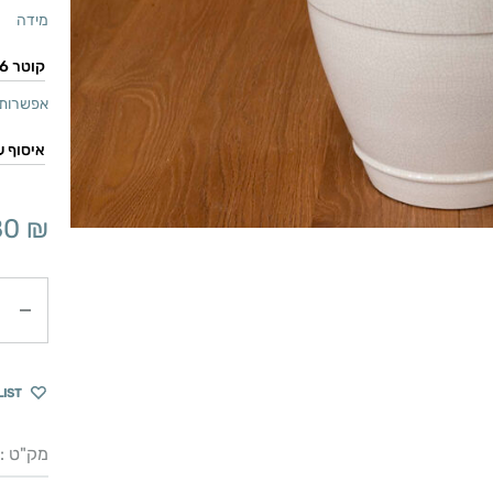
מידה
אפשרות 
80
₪
כמות
LIST
מק"ט :