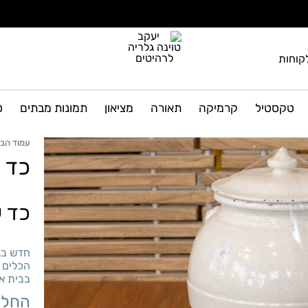
קוחות
יעקב
גלריה
טוינה
לרהיטים
טקסטיל
קרמיקה
תאורה
מציאון
תמונות מבתים
ט
גלריה
ועיצוב
הבית
לרהיטים
עמוד הבי
כד 
כד ע
חדש בג
הכלים 
בבית או
החל 