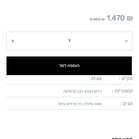
1,470
₪
2,450
₪
כמות
הוספה לסל
מק"ט :
JT-65
קטגוריות :
כלים בצבע לבן
,
קרמיקה
תגים :
ואזה גדולה
,
כד פרחים גדול