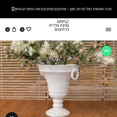
חניה חופשית כולל מרחב מוגן - מחזקים ומחבקים את כוחות הבטחון🏆
ווישליסט
עגלה
0
0
40%