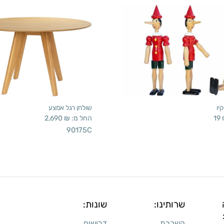
יו
שולחן רגל אמצע
19
החל מ:
₪
2,690
90175C
שרותינו:
שונות:
השכרת
דרושים