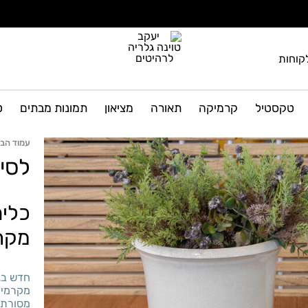
קוחות
יעקב
גלריה
טוינה
לרהיטים
טקסטיל
קרמיקה
תאורה
מציאון
תמונות מבתים
ט
גלריה
ועיצוב
הבית
לרהיטים
עמוד הבי
לסיד
כלים
מקר
חדש בג
מקרמיקה
מסורתי