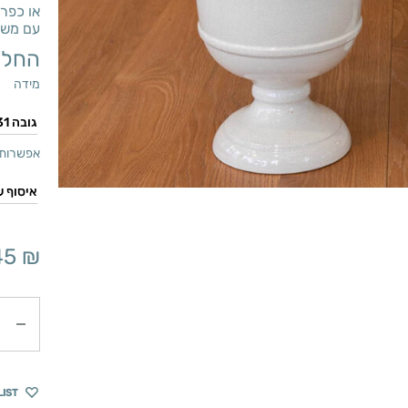
או כפרי
עם משל
החל 
מידה
אפשרות 
45
₪
כמות
LIST