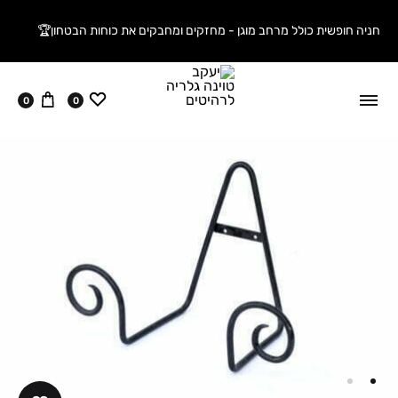
חניה חופשית כולל מרחב מוגן - מחזקים ומחבקים את כוחות הבטחון🏆
ווישליסט
עגלה
0
0