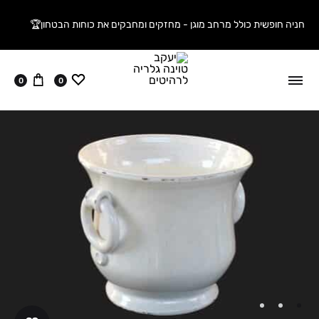
חניה חופשית כולל מרחב מוגן - מחזקים ומחבקים את כוחות הבטחון🏆
ווישליסט
עגלה
0
0