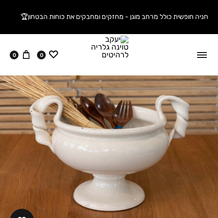
חניה חופשית כולל מרחב מוגן - מחזקים ומחבקים את כוחות הבטחון🏆
ווישליסט
עגלה
0
0