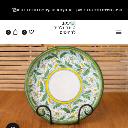
חניה חופשית כולל מרחב מוגן - מחזקים ומחבקים את כוחות הבטחון🏆
ווישליסט
עגלה
0
0