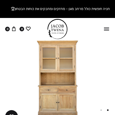
חניה חופשית כולל מרחב מוגן - מחזקים ומחבקים את כוחות הבטחון🏆
ווישליסט
עגלה
0
0