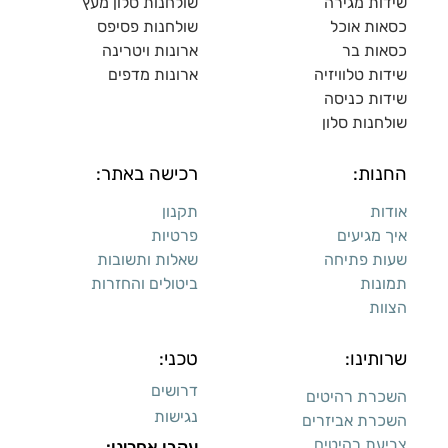
שידות מגירה
שולח
נות סלון מעץ
כסאות אוכל
שולחנות פסיפס
כסאות בר
ארונות ויטרינה
שידות טלוויזיה
ארונות מדפי
ם
שידות כניסה
שולחנות סלון
החנות:
רכישה באתר:
אודות
תקנון
איך מגיעים
פרטיות
שעות פתיחה
שאלות ותשובות
תמונות
ביטולים והחזרות
הצוות
שרותינו:
טכני:
דרושים
השכרת רהיטים
נגישות
השכרת אביזרים
צביעת רהיטים
עקבו אחרינו: