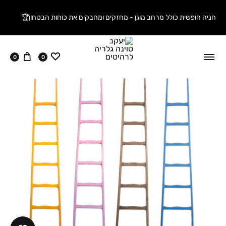
חניה חופשית כולל מרחב מוגן - מחזקים ומחבקים את כוחות הבטחון🏆
ווישליסט
עגלה
0
0