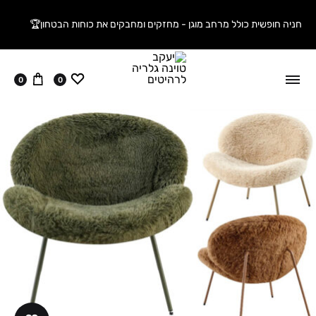
חניה חופשית כולל מרחב מוגן - מחזקים ומחבקים את כוחות הבטחון🏆
ווישליסט
עגלה
0
0