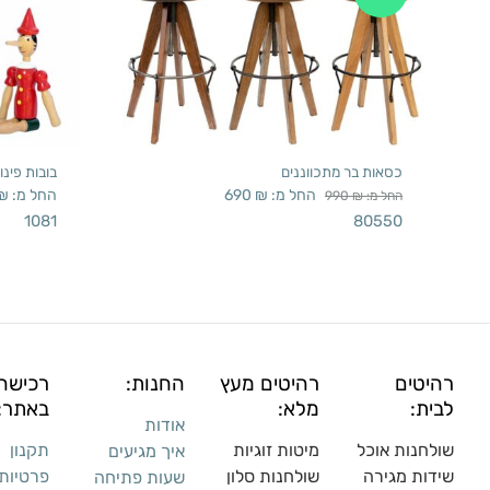
כסאות בר מתכווננים
בובות פינוק
החל מ:
₪
690
החל מ:
₪
החל מ:
₪
990
1081
80550
רהיטים
רהיטים מעץ
החנות:
רכישה
לבית:
מלא:
באתר:
אודות
שולחנות אוכל
מיטות זוגיות
תקנון
איך מגיעים
שידות מגירה
שולח
נות סלון
פרטיות
שעות פתיחה