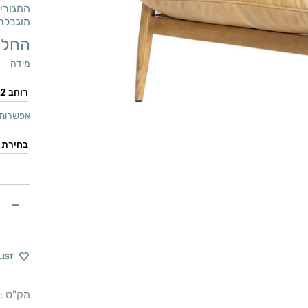
המגורים
מוגבלת
החל 
מידה
אפשרות 
כמות
LIST
מק"ט :