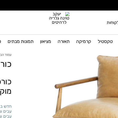
קוחות
יעקב
גלריה
טוינה
לרהיטים
טקסטיל
קרמיקה
תאורה
מציאון
תמונות מבתים
ט
גלריה
ועיצוב
הבית
לרהיטים
עמוד הבי
כור
כורס
מוק
חדש בגל
עבים ומ
עבים ונ