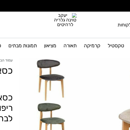
קוחות
יעקב
גלריה
טוינה
לרהיטים
טקסטיל
קרמיקה
תאורה
מציאון
תמונות מבתים
ט
גלריה
ועיצוב
הבית
לרהיטים
עמוד הבי
כסא
כסאו
ריפו
לבח