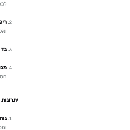
לבת
ריפ
ואל
בד 
מגו
הסג
יתרונות 
נוח
ומס