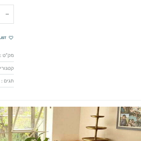
כמות
LIST
מק"ט :
קטגוריו
תגים :