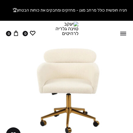
חניה חופשית כולל מרחב מוגן - מחזקים ומחבקים את כוחות הבטחון🏆
ווישליסט
עגלה
0
0