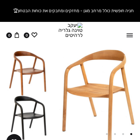
חניה חופשית כולל מרחב מוגן - מחזקים ומחבקים את כוחות הבטחון🏆
ווישליסט
עגלה
0
0