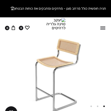
חניה חופשית כולל מרחב מוגן - מחזקים ומחבקים את כוחות הבטחון🏆
ווישליסט
עגלה
0
0