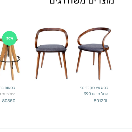
מוצרים משודרגים
30%
כסא עץ סקנדינבי
כסאות בר 
החל מ:
₪
390
החל מ:
₪
0
80550
80120L