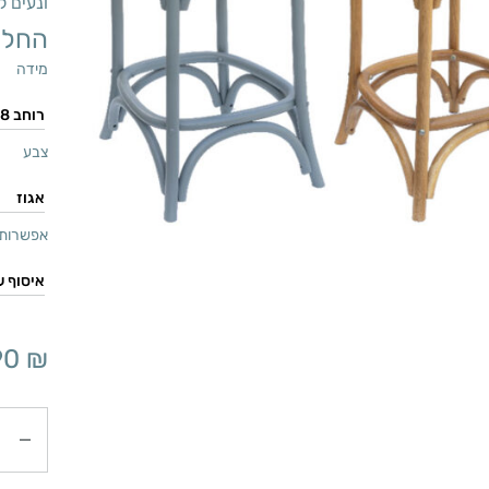
ונעים ל
החל 
מידה
צבע
אפשרות 
90
₪
כמות