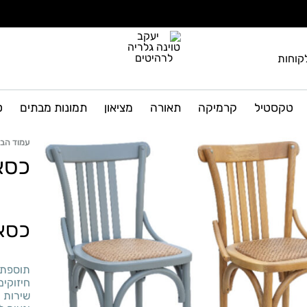
קוחות
יעקב
גלריה
טוינה
לרהיטים
טקסטיל
קרמיקה
תאורה
מציאון
תמונות מבתים
ט
גלריה
ועיצוב
הבית
לרהיטים
עמוד הבי
כסא
כסא 
תוספת 
חיזוקים
שירות מ