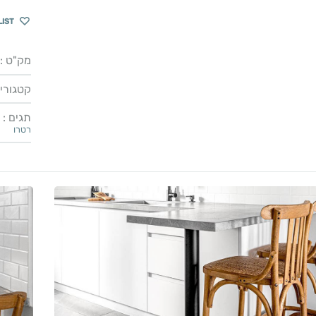
LIST
מק"ט :
קטגוריו
תגים :
רטרו