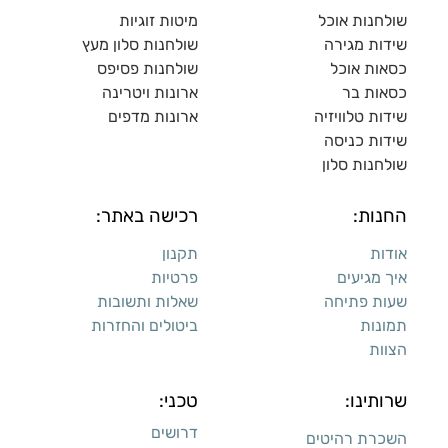
שולחנות אוכל
מיטות זוגיות
שידות מגירה
שולח
נות סלון מעץ
כסאות אוכל
שולחנות פסיפס
כסאות בר
ארונות ויטרינה
שידות טלוויזיה
ארונות מדפי
ם
שידות כניסה
שולחנות סלון
החנות:
רכישה באתר:
אודות
תקנון
איך מגיעים
פרטיות
שעות פתיחה
שאלות ותשובות
תמונות
ביטולים והחזרות
הצוות
שרותינו:
טכני:
דרושים
השכרת רהיטים