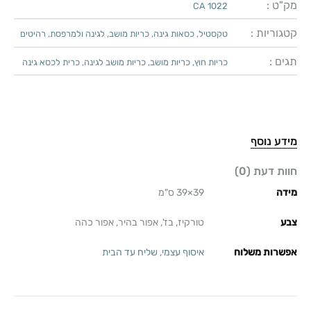
מק"ט :
CA 1022
קטגוריות :
טקסטיל
,
כסאות גינה
,
כריות מושב
,
לגינה ולמרפסת
,
רהיטים
תגים :
כריות חוץ
,
כריות מושב
,
כריות מושב לגינה
,
כרית לכסא גינה
מידע נוסף
חוות דעת (0)
מידה
39×39 ס"מ
צבע
טורקיז, בז', אפור בהיר, אפור כהה
אפשרות משלוח
איסוף עצמי
,
שליח עד הבית