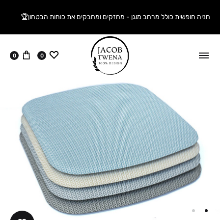
חניה חופשית כולל מרחב מוגן - מחזקים ומחבקים את כוחות הבטחון🏆
ווישליסט
עגלה
0
0