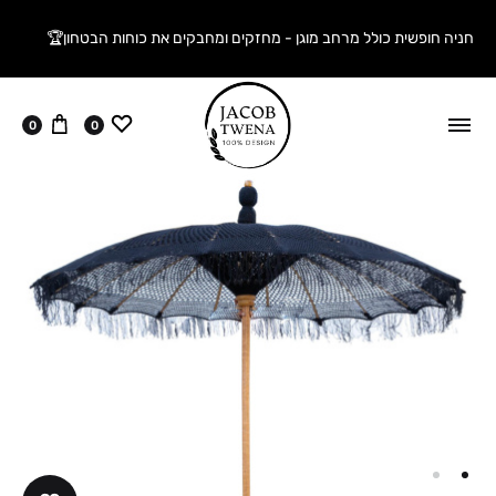
חניה חופשית כולל מרחב מוגן - מחזקים ומחבקים את כוחות הבטחון🏆
ווישליסט
עגלה
0
0