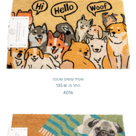
שטיח עושים שכונה
החל מ:
₪
135
4016