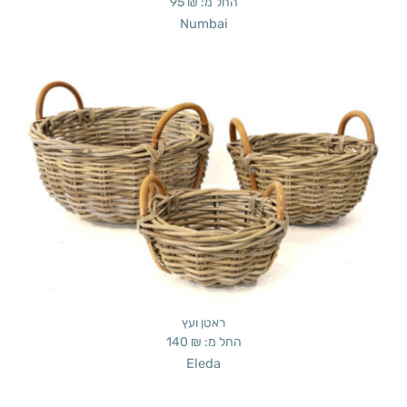
החל מ:
₪
95
Numbai
ראטן ועץ
החל מ:
₪
140
Eleda