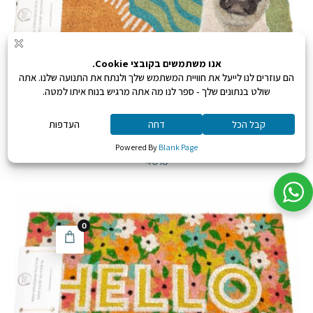
שטיח בולדוג צרפתי
החל מ:
₪
135
4015
0