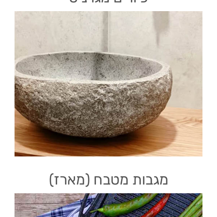
מגבות מטבח (מארז)