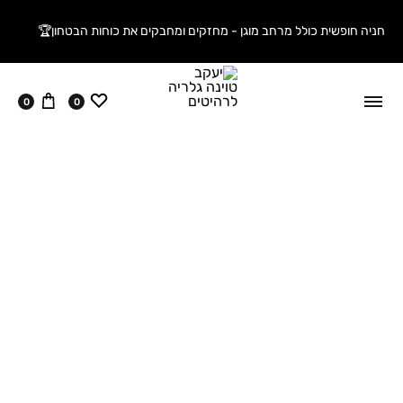
חניה חופשית כולל מרחב מוגן - מחזקים ומחבקים את כוחות הבטחון🏆
ווישליסט
עגלה
0
0