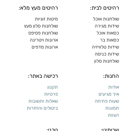
רהיטים לבית:
רהיטים מעץ מלא:
שולחנות אוכל
מיטות זוגיות
שידות מגירה
שולח
נות סלון מעץ
כסאות אוכל
שולחנות פסיפס
כסאות בר
ארונות ויטרינה
שידות טלוויזיה
ארונות מדפי
ם
שידות כניסה
שולחנות סלון
החנות:
רכישה באתר:
אודות
תקנון
איך מגיעים
פרטיות
שעות פתיחה
שאלות ותשובות
תמונות
ביטולים והחזרות
הצוות
שרותינו:
טכני: