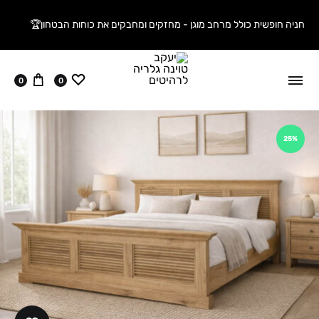
חניה חופשית כולל מרחב מוגן - מחזקים ומחבקים את כוחות הבטחון🏆
ווישליסט
עגלה
0
0
25%