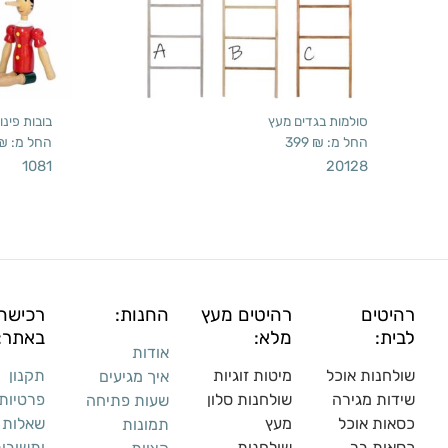
סולמות בגדים מעץ
בובות פינוק
החל מ:
₪
399
החל מ:
₪
1081
20128
רהיטים
רהיטים מעץ
החנות:
רכישה
לבית:
מלא:
באתר:
אודות
שולחנות אוכל
מיטות זוגיות
תקנון
איך מגיעים
שידות מגירה
שולח
נות סלון
פרטיות
שעות פתיחה
כסאות אוכל
מעץ
שאלות
תמונות
כסאות בר
שולחנות
ותשובו