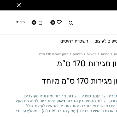
ווישליסט
עגלה
לחפש
היכנס
0
0
יפים לעיצוב
השכרת רהיטים
ת
החנות
רהיטים
מזנונים
מזנון מגירות 170 ס”מ
מגירות 170 ס”מ
ירות 170 ס”מ מיוחד
ריה של יעקב טוינה – שידות מגירות ומזנונים מעוצבים
טבעי. שילוב מקסים בין מגירות
ראטן
סימטריות למסגרת מעץ
רהיט מושלם ואיכותי בגימור מוקפד, מתאים לעיצוב חלל
המגורים או חדר השינה בבית. (עומק מגירה 16 ס”מ) – מומלץ על ידי