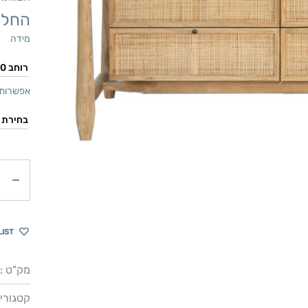
החל 
מידה
אפשרות 
כמות
LIST
מק"ט :
קטגוריו