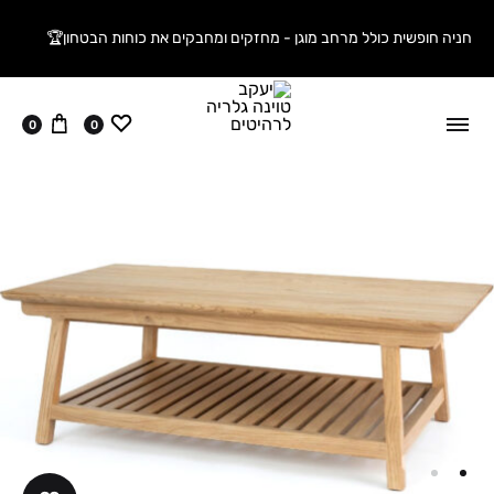
חניה חופשית כולל מרחב מוגן - מחזקים ומחבקים את כוחות הבטחון🏆
ווישליסט
עגלה
0
0