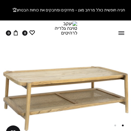
חניה חופשית כולל מרחב מוגן - מחזקים ומחבקים את כוחות הבטחון🏆
ווישליסט
עגלה
0
0