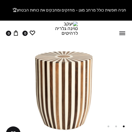
חניה חופשית כולל מרחב מוגן - מחזקים ומחבקים את כוחות הבטחון🏆
ווישליסט
עגלה
0
0