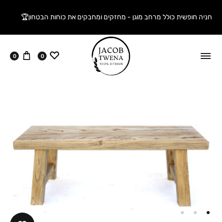
חניה חופשית כולל מרחב מוגן - מחזקים ומחבקים את כוחות הבטחון🏆
ווישליסט
עגלה
0
0