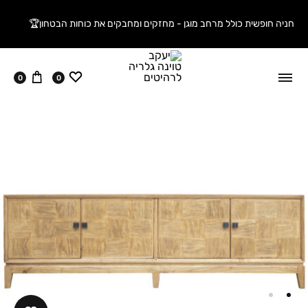
חניה חופשית כולל מרחב מוגן - מחזקים ומחבקים את כוחות הבטחון🏆
ווישליסט
עגלה
0
0