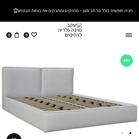
חניה חופשית כולל מרחב מוגן - מחזקים ומחבקים את כוחות הבטחון🏆
ווישליסט
עגלה
0
0
63%