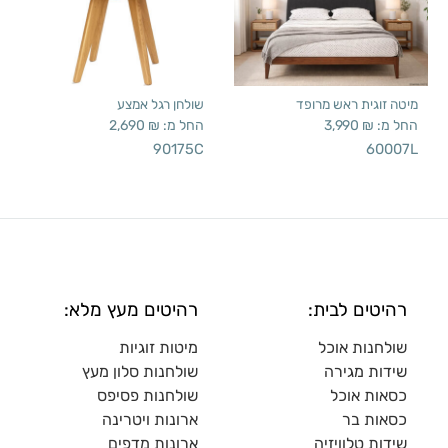
מיטה זוגית ראש מרופד
שולחן רגל אמצע
החל מ:
₪
3,990
החל מ:
₪
2,690
90175C
60007L
רהיטים לבית:
רהיטים מעץ מלא:
שולחנות אוכל
מיטות זוגיות
שידות מגירה
שולח
נות סלון מעץ
כסאות אוכל
שולחנות פסיפס
כסאות בר
ארונות ויטרינה
שידות טלוויזיה
ארונות מדפי
ם