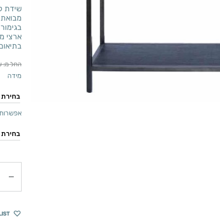
שידת ק
מבואת 
בגימור
ארצי מ
בתיאום 
החל מ:
₪
מידה
אפשרות 
כמות
LIST