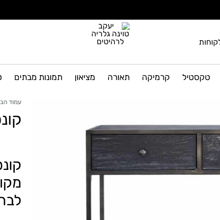
קוחות
יעקב
גלריה
טוינה
לרהיטים
טקסטיל
קרמיקה
תאורה
מציאון
תמונות מבתים
ט
גלריה
ועיצוב
הבית
לרהיטים
עמוד הבי
קונ
קונס
מקור
לבח