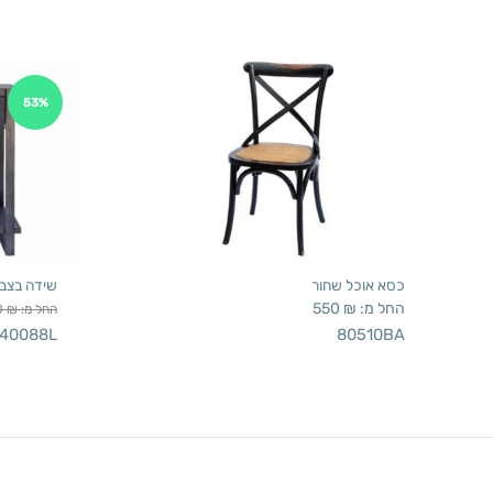
53%
כסא אוכל שחור
שידה בצב
החל מ:
₪
550
החל מ:
₪
0
40088L
80510BA