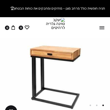
חניה חופשית כולל מרחב מוגן - מחזקים ומחבקים את כוחות הבטחון🏆
ווישליסט
עגלה
0
0