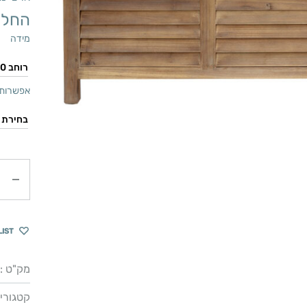
החל 
מידה
אפשרות 
כמות
LIST
מק"ט :
קטגוריו