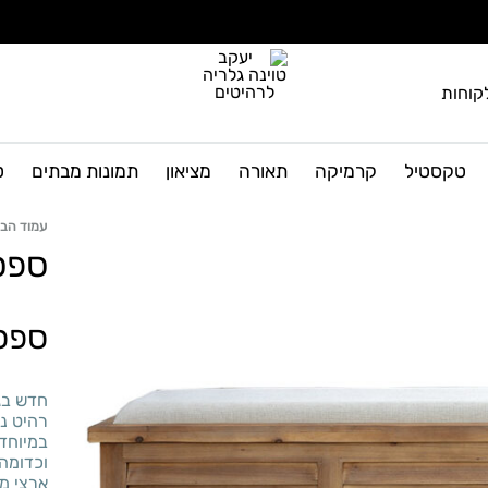
קוחות
יעקב
גלריה
טוינה
לרהיטים
טקסטיל
קרמיקה
תאורה
מציאון
תמונות מבתים
ט
גלריה
ועיצוב
הבית
לרהיטים
עמוד הבי
ספס
ספסל
חדש בגל
רהיט נה
במיוחד.
וכדומה)
ארצי מה