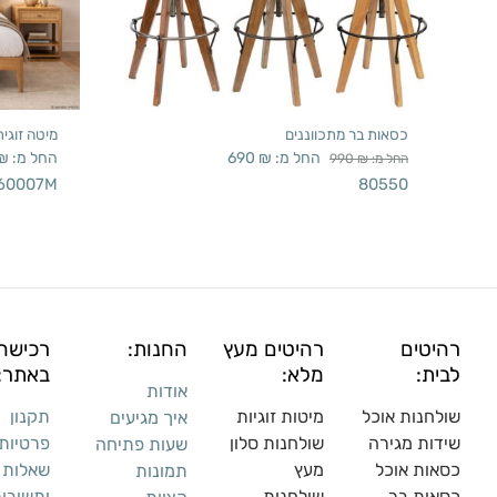
כסאות בר מתכווננים
מיטה זוגי
החל מ:
₪
690
החל מ:
₪
החל מ:
₪
990
60007M
80550
רהיטים
רהיטים מעץ
החנות:
רכישה
לבית:
מלא:
באתר:
אודות
שולחנות אוכל
מיטות זוגיות
תקנון
איך מגיעים
שידות מגירה
שולח
נות סלון
פרטיות
שעות פתיחה
כסאות אוכל
מעץ
שאלות
תמונות
כסאות בר
שולחנות
ותשובו