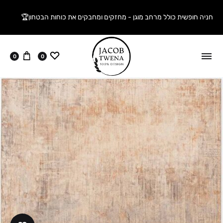
חניה חופשית כולל מרחב מוגן - מחזקים ומחבקים את כוחות הבטחון🏆
ווישליסט
עגלה
0
0