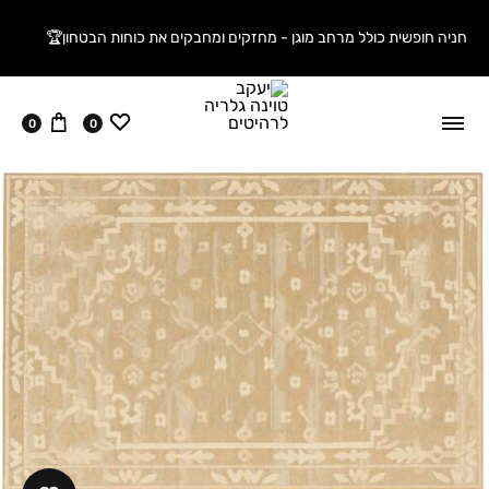
חניה חופשית כולל מרחב מוגן - מחזקים ומחבקים את כוחות הבטחון🏆
ווישליסט
עגלה
0
0