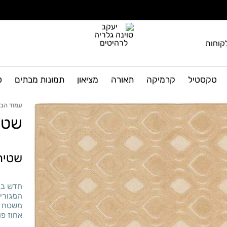
קוחות
יעקב
גלריה
טוינה
לרהיטים
טקסטיל
קרמיקה
תאורה
מציאון
תמונות מבתים
ט
גלריה
ועיצוב
הבית
לרהיטים
עמוד הבי
שטי
שטיח 
חדש בגל
המגורי
משטח נ
אחוז פו