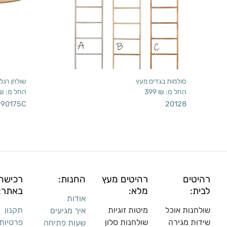
סולמות בגדים מעץ
שולחן רגל
החל מ:
₪
399
החל מ:
₪
90175C
20128
רהיטים
רהיטים מעץ
החנות:
רכישה
לבית:
מלא:
באתר:
אודות
שולחנות אוכל
מיטות זוגיות
תקנון
איך מגיעים
שידות מגירה
שולח
נות סלון
פרטיות
שעות פתיחה