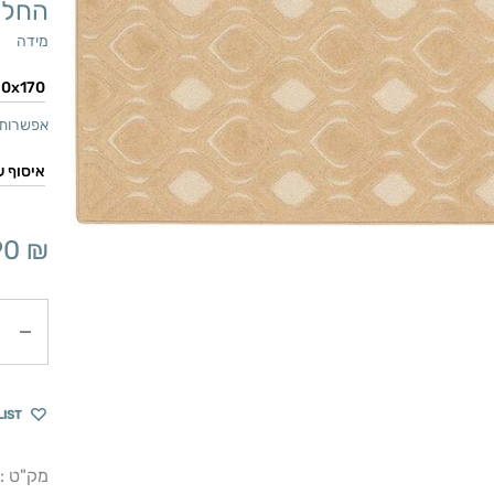
החל 
מידה
אפשרות 
90
₪
כמות
LIST
מק"ט :